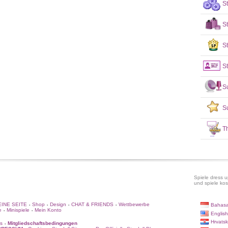
S
S
St
St
S
S
T
Spiele dress u
und spiele kos
INE SEITE
Shop
Design
CHAT & FRIENDS
Wettbewerbe
Bahasa
•
•
•
•
e
Minispiele
Mein Konto
•
•
English
Hrvatsk
s
Mitgliedschaftsbedingungen
•