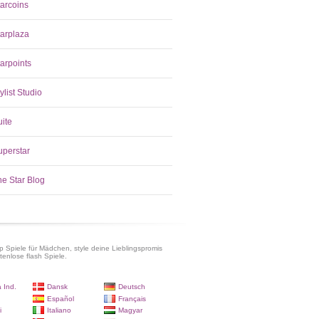
tarcoins
tarplaza
arpoints
ylist Studio
uite
uperstar
he Star Blog
p Spiele für Mädchen, style deine Lieblingspromis
tenlose flash Spiele.
 Ind.
Dansk
Deutsch
Español
Français
i
Italiano
Magyar