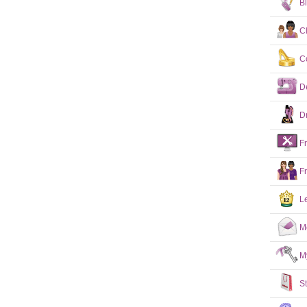
B
C
C
D
D
F
F
L
M
M
S