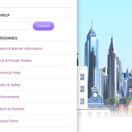
 HELP
Search
TEGORIES
arent & teacher information
at & Private Parties
echnical Help
ules & Safety
chievements
lbum & Scenery
eauty Parlor