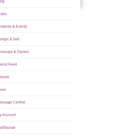
log
lubs
ontests & Events
esign & Sell
ressups & Games
riend Feed
riends
evel
essage Central
y Account
tarBazaar