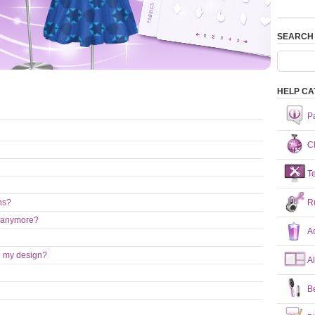
SEARCH
HELP CA
P
Ch
T
R
ns?
nt anymore?
A
on my design?
A
B