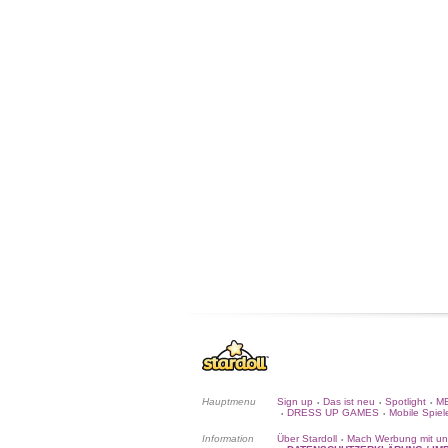
Hauptmenu
Sign up
Das ist neu
Spotlight
ME
•
•
•
DRESS UP GAMES
Mobile Spiel
•
•
Information
Über Stardoll
Mach Werbung mit un
•