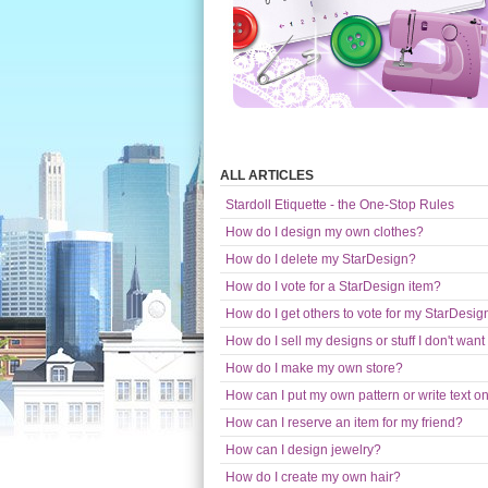
ALL ARTICLES
Stardoll Etiquette - the One-Stop Rules
How do I design my own clothes?
How do I delete my StarDesign?
How do I vote for a StarDesign item?
How do I get others to vote for my StarDesig
How do I sell my designs or stuff I don't wa
How do I make my own store?
How can I put my own pattern or write text 
How can I reserve an item for my friend?
How can I design jewelry?
How do I create my own hair?