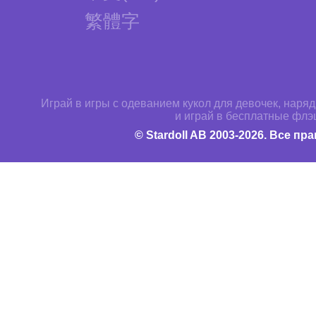
繁體字
Играй в игры с одеванием кукол для девочек, нар
и играй в бесплатные флэ
© Stardoll AB 2003-2026. Все п