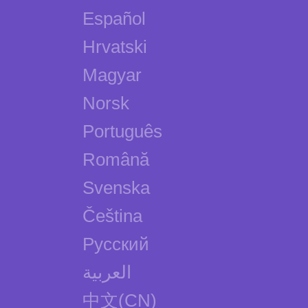
Español
Hrvatski
Magyar
Norsk
Português
Română
Svenska
Čeština
Русский
العربية
中文(CN)