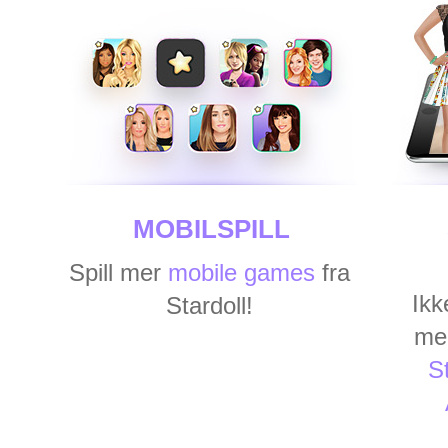
MOBILSPILL
Spill mer
mobile games
fra
Ikk
Stardoll!
me
St