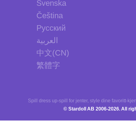
Svenska
Čeština
Русский
العربية
中文(CN)
繁體字
Spill dress up-spill for jenter, style dine favoritt-kjen
© Stardoll AB 2006-2026. All rig