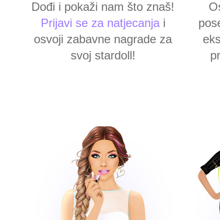
Dođi i pokaži nam što znaš!
Os
Prijavi se za natjecanja
i
pos
osvoji zabavne nagrade za
ek
svoj stardoll!
pr