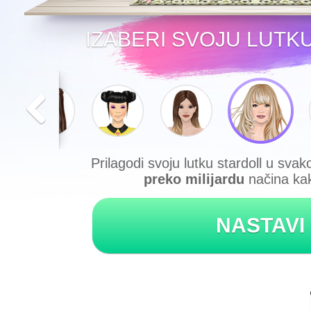
IZABERI SVOJU LUTK
Prilagodi svoju lutku stardoll u svak
preko milijardu
načina kak
NASTAVI