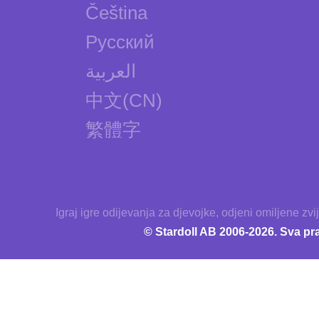
Čeština
Русский
العربية
中文(CN)
繁體字
Igraj igre odijevanja za djevojke, odjeni omiljene zvij
© Stardoll AB 2006-2026. Sva pr