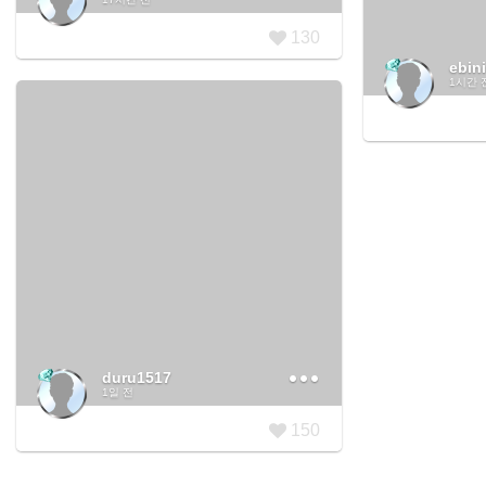
130
ebin
1시간 
duru1517
1일 전
150