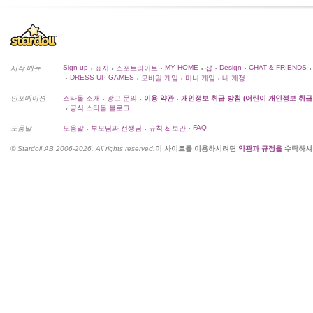
Sign up
MY HOME
Design
CHAT & FRIENDS
시작 메뉴
표지
스포트라이트
샵
•
•
•
•
•
•
•
DRESS UP GAMES
모바일 게임
미니 게임
내 계정
•
•
•
•
인포메이션
스타돌 소개
광고 문의
이용 약관
개인정보 취급 방침 (어린이 개인정보 취급
•
•
•
공식 스타돌 블로그
•
FAQ
도움말
도움말
부모님과 선생님
규칙 & 보안
•
•
•
© Stardoll AB 2006-2026. All rights reserved.
이 사이트를 이용하시려면
약관과 규정을
수락하셔야