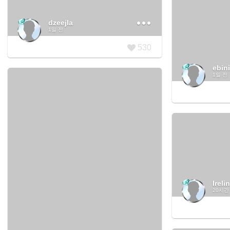
dzeejla
1일 전
530
ebin
1일 전
Ireli
20시간